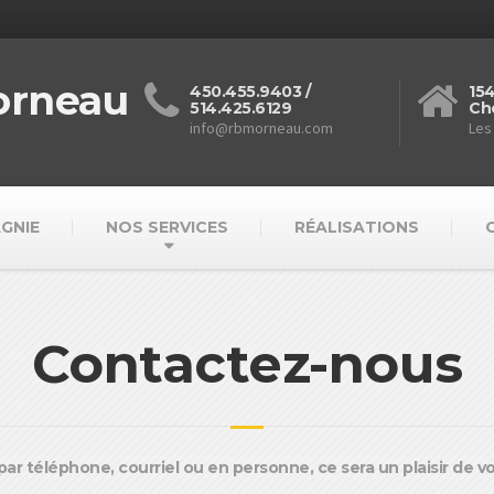
orneau
450.455.9403 /
15
514.425.6129
Ch
info@rbmorneau.com
Les
GNIE
NOS SERVICES
RÉALISATIONS
Contactez-nous
par téléphone, courriel ou en personne, ce sera un plaisir de 