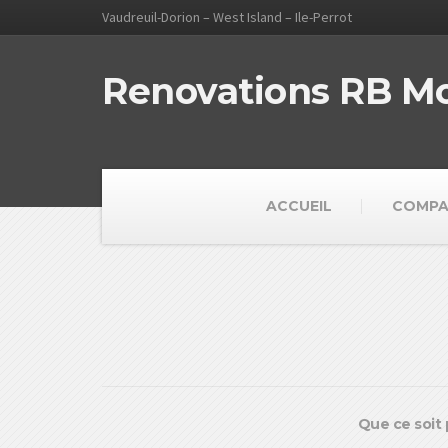
Vaudreuil-Dorion – West Island – Ile-Perrot
Renovations RB M
ACCUEIL
COMPA
Que ce soit 