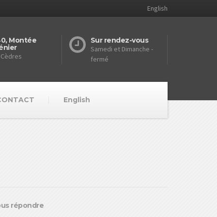
English
40, Montée
Sur rendez-vous
énier
Samedi et Dimanche -
 Cèdres
fermé
CONTACT
English
vous répondre