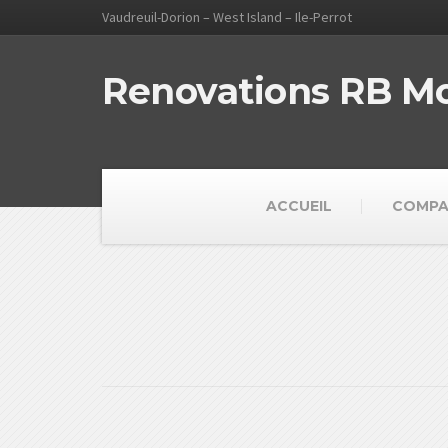
Vaudreuil-Dorion – West Island – Ile-Perrot
Renovations RB M
ACCUEIL
COMPA