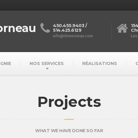
orneau
450.455.9403 /
15
514.425.6129
Ch
info@rbmorneau.com
Les
GNIE
NOS SERVICES
RÉALISATIONS
Projects
WHAT WE HAVE DONE SO FAR