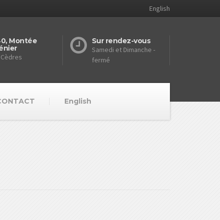
English
40, Montée
Sur rendez-vous
énier
Samedi et Dimanche -
 Cèdres
fermé
CONTACT
English