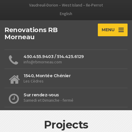
Vaudreuil-Dorion – West Island – Ile-Perrot
English
Renovations RB
MENU
Morneau
450.455.9403 / 514.425.6129
info@rbmorneau.com
1540, Montée Chénier
Les Cèdres
Sur rendez-vous
Samedi et Dimanche - fermé
Projects