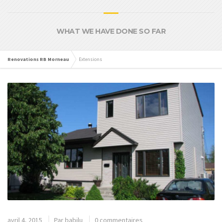
WHAT WE HAVE DONE SO FAR
Renovations RB Morneau
Extensions
avril 4, 2015
Par
babilu
0 commentaires