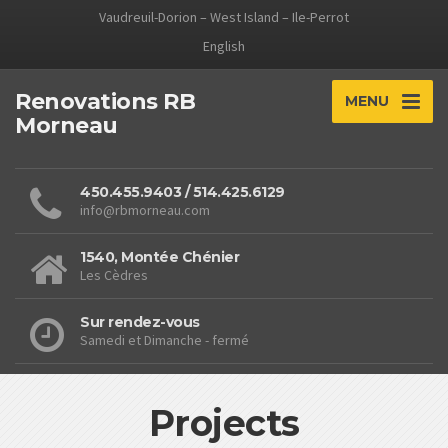
Vaudreuil-Dorion – West Island – Ile-Perrot
English
Renovations RB
MENU
Morneau
450.455.9403 / 514.425.6129
info@rbmorneau.com
1540, Montée Chénier
Les Cèdres
Sur rendez-vous
Samedi et Dimanche - fermé
Projects